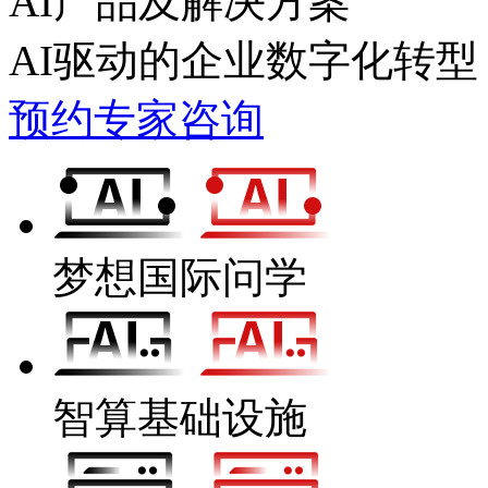
AI产品及解决方案
AI驱动的企业数字化转型
预约专家咨询
梦想国际问学
智算基础设施