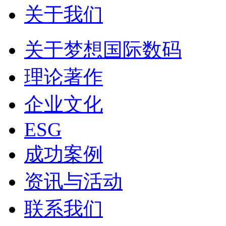
关于我们
关于梦想国际数码
理论著作
企业文化
ESG
成功案例
资讯与活动
联系我们