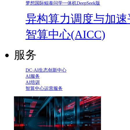
梦想国际鲲泰问学一体机DeepSeek版
异构算力调度与加速
智算中心(AICC)
服务
DC·AI生态创新中心
AI服务
AI培训
智算中心运营服务