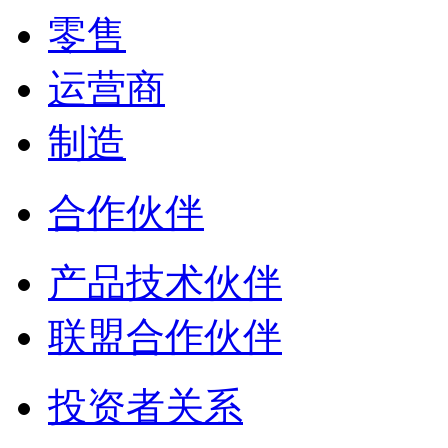
零售
运营商
制造
合作伙伴
产品技术伙伴
联盟合作伙伴
投资者关系