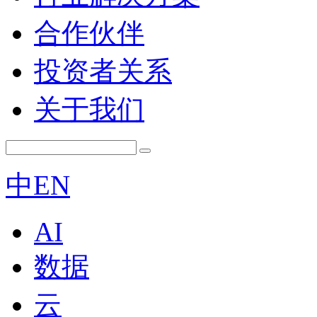
合作伙伴
投资者关系
关于我们
中
EN
AI
数据
云