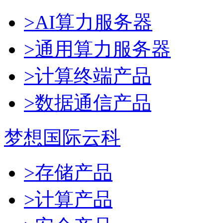
>AI算力服务器
>通用算力服务器
>计算终端产品
>数据通信产品
梦想国际云科
>存储产品
>计算产品