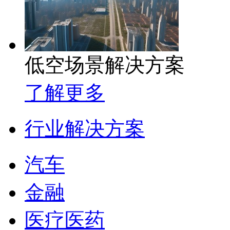
低空场景解决方案
了解更多
行业解决方案
汽车
金融
医疗医药