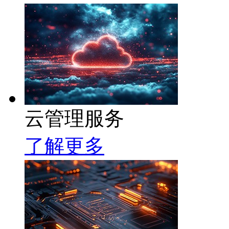
云管理服务
了解更多