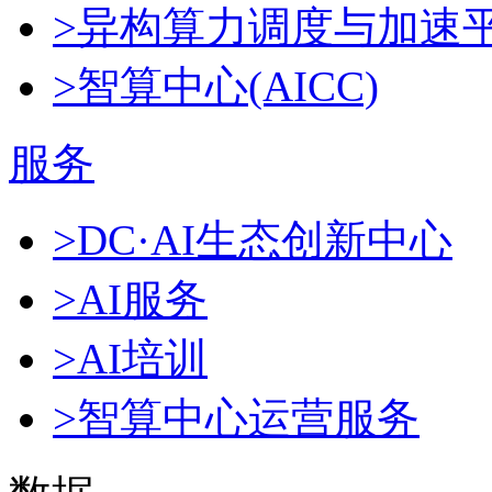
>异构算力调度与加速
>智算中心(AICC)
服务
>DC·AI生态创新中心
>AI服务
>AI培训
>智算中心运营服务