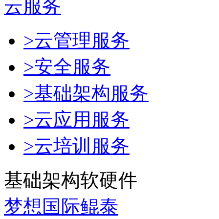
云服务
>云管理服务
>安全服务
>基础架构服务
>云应用服务
>云培训服务
基础架构软硬件
梦想国际鲲泰