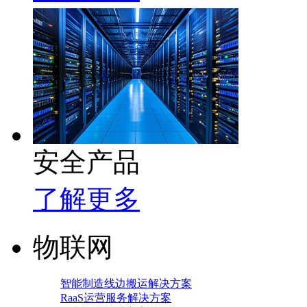
安全产品
了解更多
物联网
智能制造线边搬运解决方案
RaaS运营服务解决方案