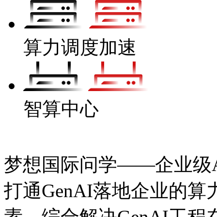
算力调度加速
智算中心
梦想国际问学——企业级Ag
打通GenAI落地企业的算力
素，综合解决GenAI工程在