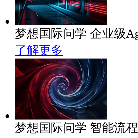
梦想国际问学 企业级Ag
了解更多
梦想国际问学 智能流