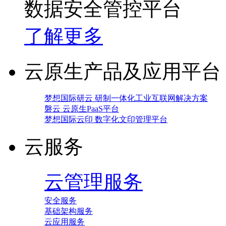
数据安全管控平台
了解更多
云原生产品及应用平台
梦想国际研云 研制一体化工业互联网解决方案
磐云 云原生PaaS平台
梦想国际云印 数字化文印管理平台
云服务
云管理服务
安全服务
基础架构服务
云应用服务