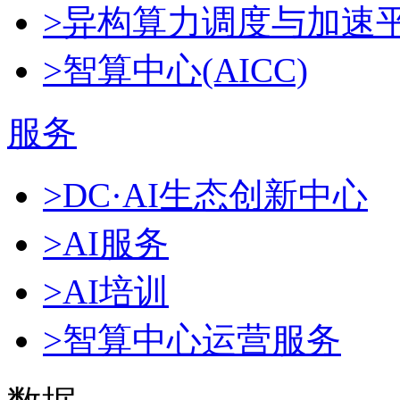
>异构算力调度与加速
>智算中心(AICC)
服务
>DC·AI生态创新中心
>AI服务
>AI培训
>智算中心运营服务