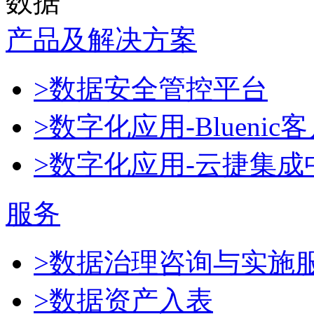
数据
产品及解决方案
>数据安全管控平台
>数字化应用-Blueni
>数字化应用-云捷集成
服务
>数据治理咨询与实施
>数据资产入表