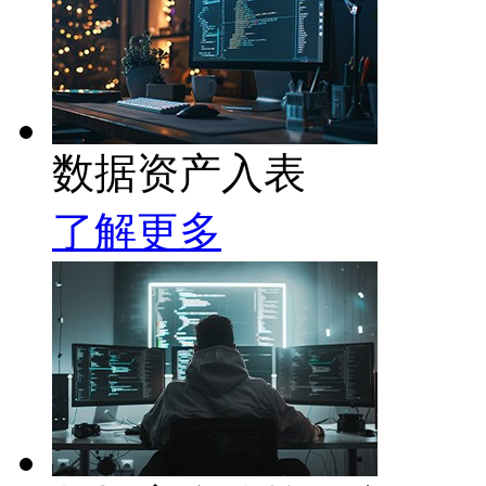
数据资产入表
了解更多