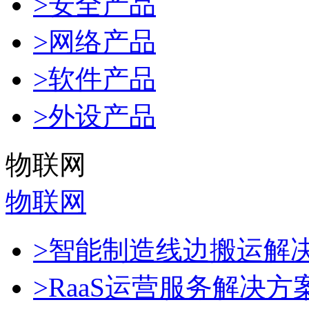
>安全产品
>网络产品
>软件产品
>外设产品
物联网
物联网
>智能制造线边搬运解
>RaaS运营服务解决方