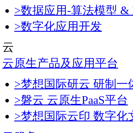
>数据应用-算法模型 & 
>数字化应用开发
云
云原生产品及应用平台
>梦想国际研云 研制
>磐云 云原生PaaS平台
>梦想国际云印 数字化