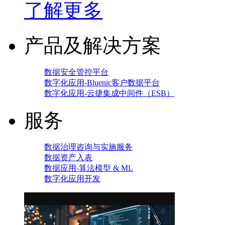
了解更多
产品及解决方案
数据安全管控平台
数字化应用-Bluenic客户数据平台
数字化应用-云捷集成中间件（ESB）
服务
数据治理咨询与实施服务
数据资产入表
数据应用-算法模型 & ML
数字化应用开发