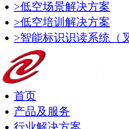
>低空场景解决方案
>低空培训解决方案
>智能标识识读系统（
首页
产品及服务
行业解决方案