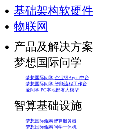
基础架构软硬件
物联网
产品及解决方案
梦想国际问学
梦想国际问学 企业级Agent中台
梦想国际问学 智能流程工作台
爱问学 PC本地部署大模型
智算基础设施
梦想国际鲲泰智算服务器
梦想国际鲲泰问学一体机