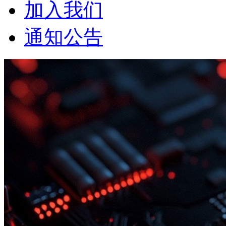
加入我们
通知公告