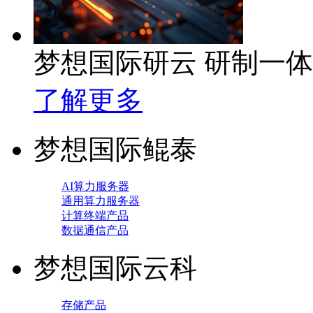
梦想国际研云 研制一
了解更多
梦想国际鲲泰
AI算力服务器
通用算力服务器
计算终端产品
数据通信产品
梦想国际云科
存储产品