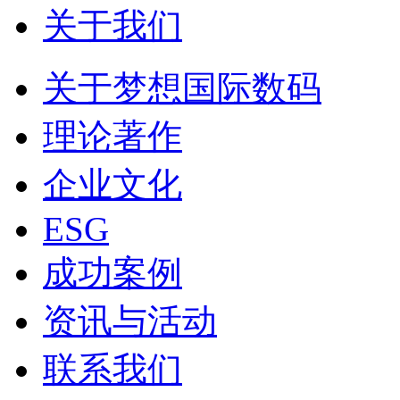
关于我们
关于梦想国际数码
理论著作
企业文化
ESG
成功案例
资讯与活动
联系我们