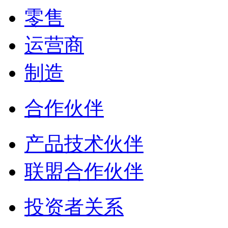
零售
运营商
制造
合作伙伴
产品技术伙伴
联盟合作伙伴
投资者关系