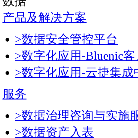
数据
产品及解决方案
>数据安全管控平台
>数字化应用-Blueni
>数字化应用-云捷集成
服务
>数据治理咨询与实施
>数据资产入表