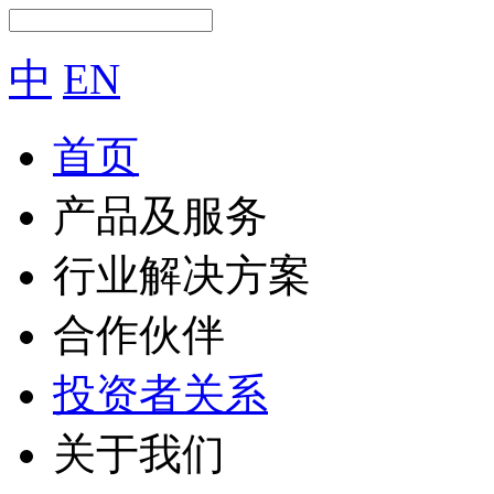
中
EN
首页
产品及服务
行业解决方案
合作伙伴
投资者关系
关于我们