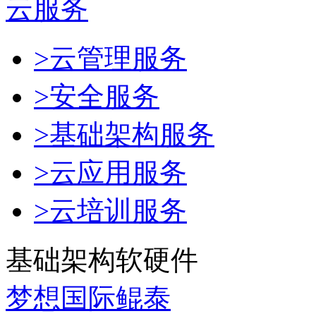
云服务
>云管理服务
>安全服务
>基础架构服务
>云应用服务
>云培训服务
基础架构软硬件
梦想国际鲲泰