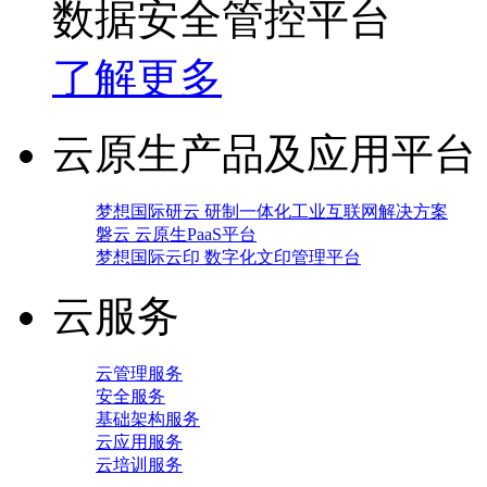
数据安全管控平台
了解更多
云原生产品及应用平台
梦想国际研云 研制一体化工业互联网解决方案
磐云 云原生PaaS平台
梦想国际云印 数字化文印管理平台
云服务
云管理服务
安全服务
基础架构服务
云应用服务
云培训服务