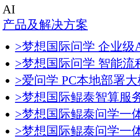
AI
产品及解决方案
>梦想国际问学 企业级A
>梦想国际问学 智能流
>爱问学 PC本地部署
>梦想国际鲲泰智算服
>梦想国际鲲泰问学一
>梦想国际鲲泰问学一体机