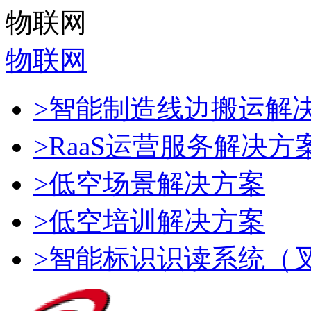
物联网
物联网
>智能制造线边搬运解
>RaaS运营服务解决方
>低空场景解决方案
>低空培训解决方案
>智能标识识读系统（