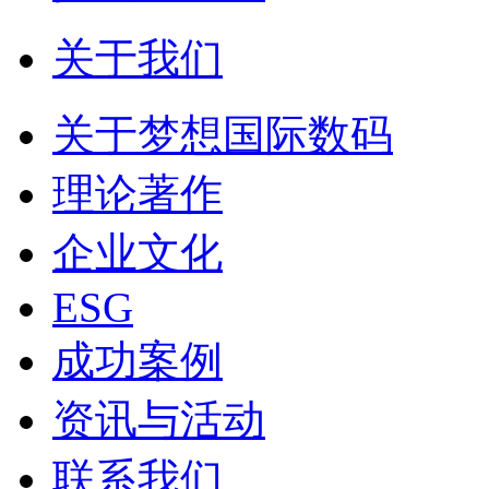
关于我们
关于梦想国际数码
理论著作
企业文化
ESG
成功案例
资讯与活动
联系我们