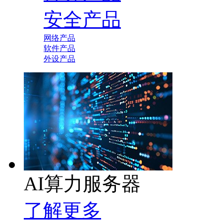
安全产品
网络产品
软件产品
外设产品
AI算力服务器
了解更多