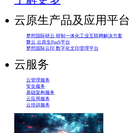
云原生产品及应用平台
梦想国际研云 研制一体化工业互联网解决方案
磐云 云原生PaaS平台
梦想国际云印 数字化文印管理平台
云服务
云管理服务
安全服务
基础架构服务
云应用服务
云培训服务