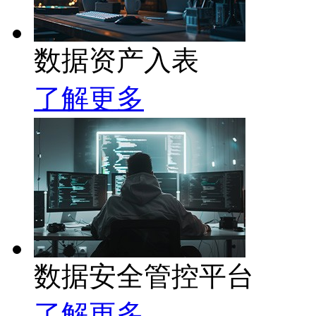
数据资产入表
了解更多
数据安全管控平台
了解更多