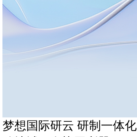
梦想国际研云 研制一体