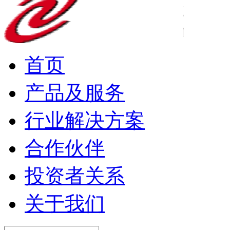
首页
产品及服务
行业解决方案
合作伙伴
投资者关系
关于我们