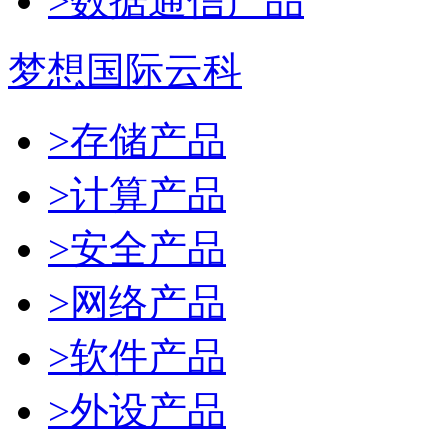
>数据通信产品
梦想国际云科
>存储产品
>计算产品
>安全产品
>网络产品
>软件产品
>外设产品