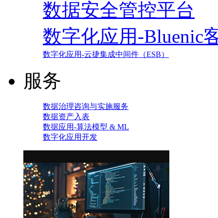
数据安全管控平台
数字化应用-Blueni
数字化应用-云捷集成中间件（ESB）
服务
数据治理咨询与实施服务
数据资产入表
数据应用-算法模型 & ML
数字化应用开发