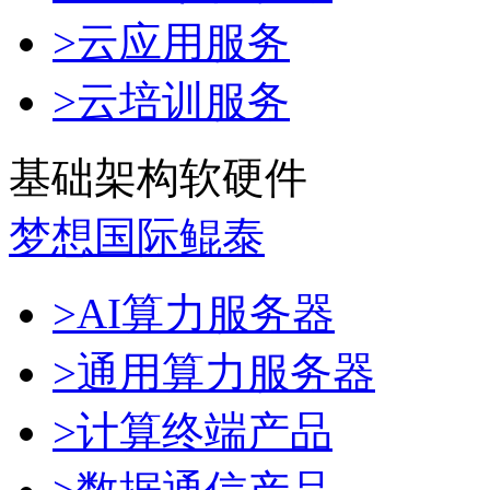
>云应用服务
>云培训服务
基础架构软硬件
梦想国际鲲泰
>AI算力服务器
>通用算力服务器
>计算终端产品